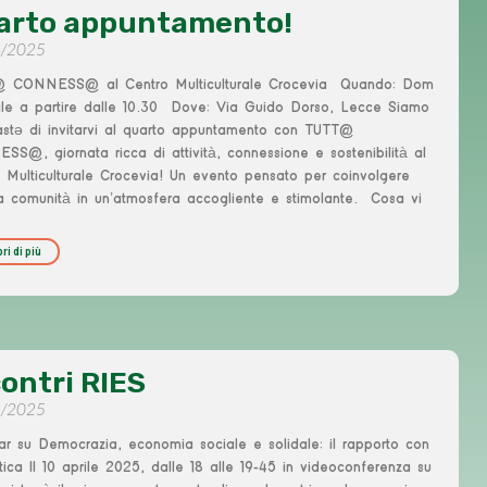
arto appuntamento!
4/2025
 CONNESS@ al Centro Multiculturale Crocevia Quando: Dom
ile a partire dalle 10.30 Dove: Via Guido Dorso, Lecce Siamo
astə di invitarvi al quarto appuntamento con TUTT@
S@, giornata ricca di attività, connessione e sostenibilità al
 Multiculturale Crocevia! Un evento pensato per coinvolgere
la comunità in un’atmosfera accogliente e stimolante. Cosa vi
ri di più
contri RIES
3/2025
r su Democrazia, economia sociale e solidale: il rapporto con
itica Il 10 aprile 2025, dalle 18 alle 19-45 in videoconferenza su