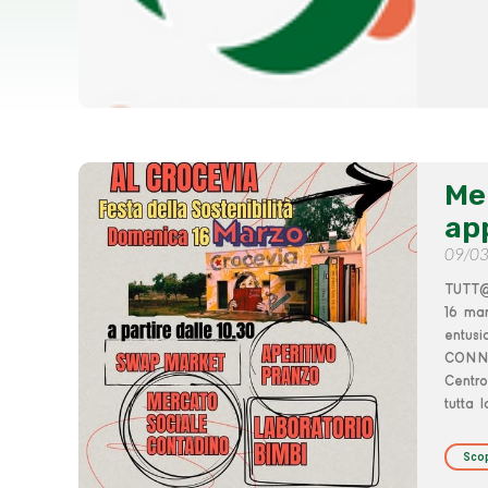
Me
ap
09/0
TUTT@
16 ma
entusi
CONNES
Centro
tutta 
Scop