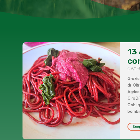
13 
co
09/0
Grazie
di Olt
Agrico
GiroDi
Obbli
bambi
Scop