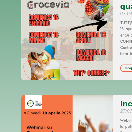
qu
07/0
TUTT@
13 apr
entusi
CONNES
Centro
tutta 
Scop
In
27/0
Webina
la pol