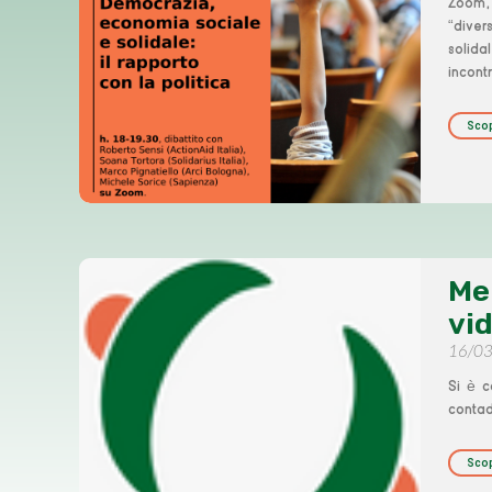
Zoom, 
“diver
solida
incont
Scop
Me
vi
16/0
Si è 
contad
Scop