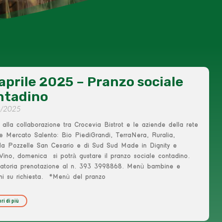
aprile 2025 – Pranzo sociale
ntadino
4/2025
 alla collaborazione tra Crocevia Bistrot e le aziende della rete
re Mercato Salento: Bio PiediGrandi, TerraNera, Ruralia,
la Pozzelle San Cesario e di Sud Sud Made in Dignity e
Vino, domenica si potrà gustare il pranzo sociale contadino.
gatoria prenotazione al n. 393 3998868. Menù bambine e
ni su richiesta. *Menù del pranzo
ri di più