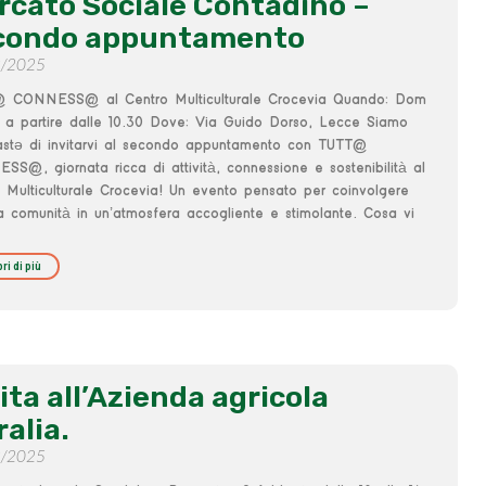
rcato Sociale Contadino –
condo appuntamento
2/2025
 CONNESS@ al Centro Multiculturale Crocevia Quando: Dom
 a partire dalle 10.30 Dove: Via Guido Dorso, Lecce Siamo
iastə di invitarvi al secondo appuntamento con TUTT@
S@, giornata ricca di attività, connessione e sostenibilità al
 Multiculturale Crocevia! Un evento pensato per coinvolgere
la comunità in un’atmosfera accogliente e stimolante. Cosa vi
ri di più
ita all’Azienda agricola
alia.
2/2025