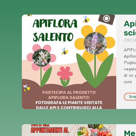
Api
sc
09/0
APIFL
Apiflo
Puglia
vegeta
di un 
cura
Scop
Me