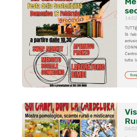
Me
se
14/0
TUTT@
16 feb
entus
CONNES
Centro
tutta 
Scop
Vis
Rur
04/0