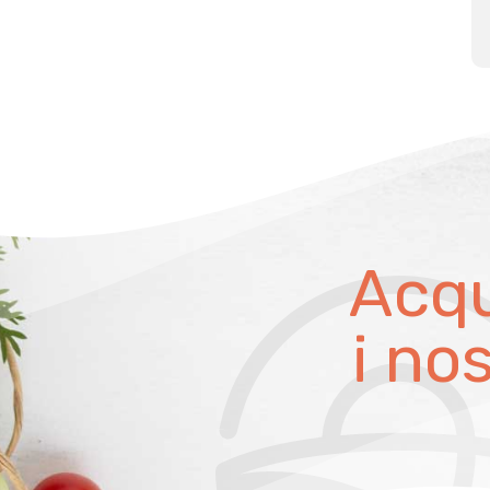
Acqu
i no