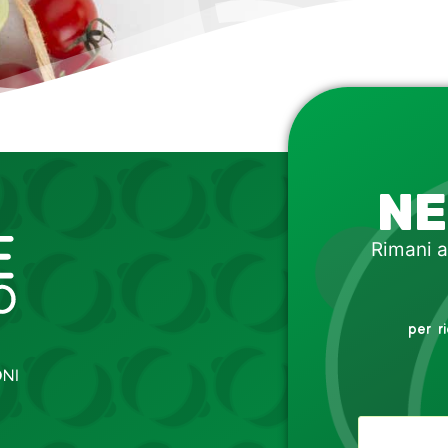
NE
Rimani a
per r