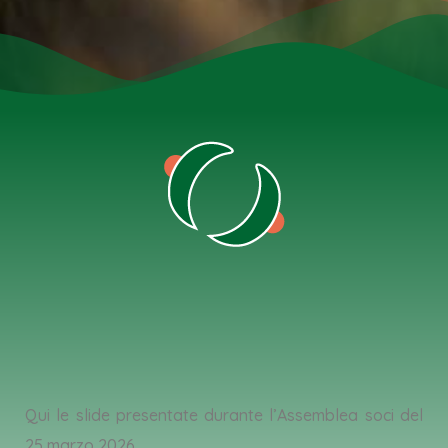
Qui le slide presentate durante l’Assemblea soci del
25 marzo 2026.