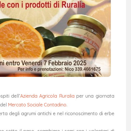
piti dell’
Azienda Agricola Ruralia
per una giornata
 del
Mercato Sociale Contadino.
a degli agrumi antichi e nel riconoscimento di erbe
no sotto il naso, scambiare i semi con i volontari di