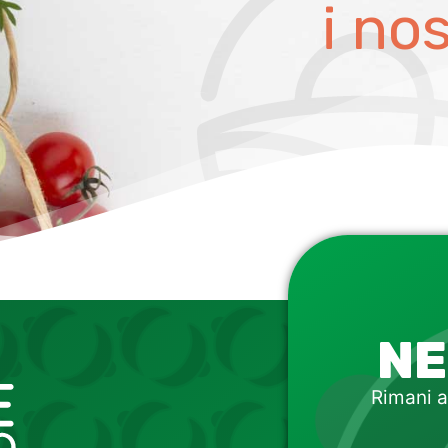
i no
NE
Rimani a