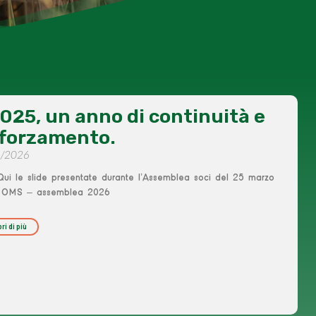
2025, un anno di continuità e
fforzamento.
6/2026
e slide presentate durante l’Assemblea soci del 25 marzo
 OMS – assemblea 2026
ri di più