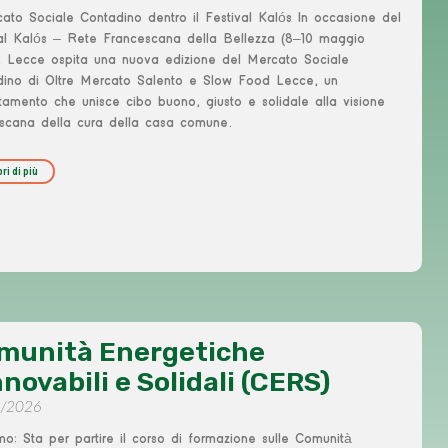
cato Sociale Contadino dentro il Festival Kalós In occasione del
val Kalós – Rete Francescana della Bellezza (8–10 maggio
, Lecce ospita una nuova edizione del Mercato Sociale
dino di Oltre Mercato Salento e Slow Food Lecce, un
amento che unisce cibo buono, giusto e solidale alla visione
escana della cura della casa comune.
ri di più
munità Energetiche
novabili e Solidali (CERS)
3/2026
mo: Sta per partire il corso di formazione sulle Comunità