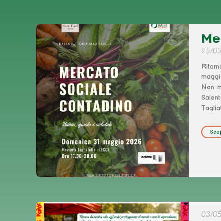
Me
25/0
Ritorn
maggio
Non ma
Salent
Tagli
Scop
03/0