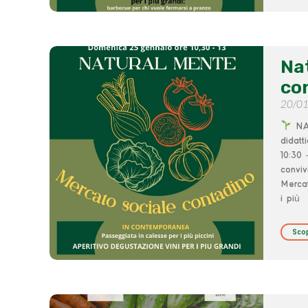
Na
co
20/0
NAT
didatt
10:30 
conviv
Mercat
i più
Scop