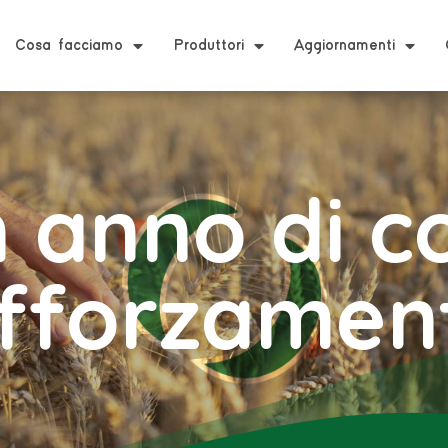
Cosa facciamo
Produttori
Aggiornamenti
n anno di c
fforzamen