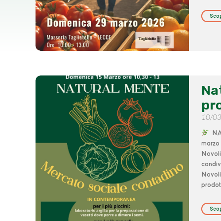
Scop
Na
pr
10/0
NAT
marzo 
Novoli
condiv
Novoli
prodot
Scop