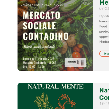
Me
08/0
Ripart
tornan
Food L
produt
appun
Medit
Scop
Na
Co
19/1