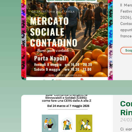
Il Mer
Festi
2026)
Conta
appunt
franc
Scop
Co
Rin
24/0
Ci sia