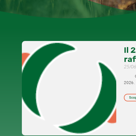
Il 
ra
25/0
Qui l
2026.
Scop