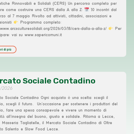
tiche Rinnovabili e Solidali (CERS) Un percorso completo per
are come costruire una CERS dalla A alla Z:
10 incontri dal
zo al 7 maggio Rivolto ad attivisti, cittadini, associazioni e
sionisti
Programma completo:
//www.arcsculturesolidali.org/2026/03/18/cers-dalla-a-alla-z/
Per
ipare: vai su www.sapericomuni.it
ri di più
rcato Sociale Contadino
3/2026
o Sociale Contadino Ogni acquisto è una scelta: scegli il
orio, scegli il futuro. Un’occasione per sostenere i produttori del
orio, fare una spesa consapevole e vivere un momento di
tà all’insegna del buono, giusto e solidale. Ritorna a Lecce,
 Masseria Tagliatelle, il Mercato Sociale Contadino di Oltre
to Salento e Slow Food Lecce.