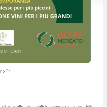
ino
 cibo e alla convivialità
, immersi nel cuore della