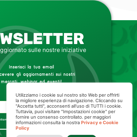
WSLETTER
ggiornato sulle nostre iniziative
Inserisci la tua email
icevere gli aggiornamenti sui nostri
mercati, webinar ed eventi!
Utilizziamo i cookie sul nostro sito Web per offrirti
la migliore esperienza di navigazione. Cliccando su
"Accetta tutti", acconsenti all'uso di TUTTI i cookie.
Tuttavia, puoi visitare "Impostazioni cookie" per
fornire un consenso controllato. per maggiori
rattamento dei miei dati personali,
Privacy Policy
.
informazioni consulta la nostra
Privacy e Cookie
Policy
ISCRIVITI