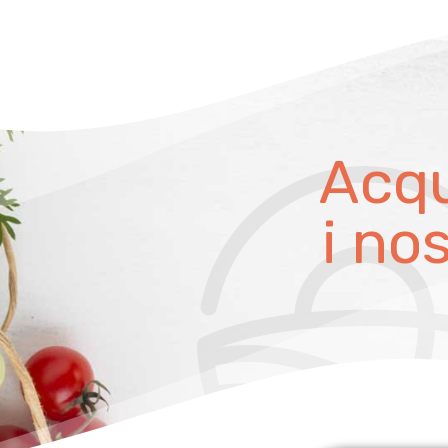
Acqu
i no