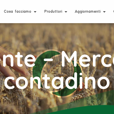
Cosa facciamo
Produttori
Aggiornamenti
nte – Merca
contadino