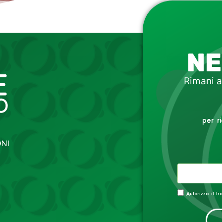
NE
Rimani a
per r
Autorizzo il t