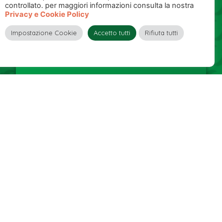
controllato. per maggiori informazioni consulta la nostra
oltremercatosalento@gmail.com
Privacy e Cookie Policy
facebook.com/oltremercatosalento
Impostazione Cookie
Accetto tutti
Rifiuta tutti
NEWSLETTER
Rimani aggiornato sulle nostre iniziative
Inserisci la tua email
per ricevere gli aggiornamenti sui nostri
mercati, webinar ed eventi!
Autorizzo il trattamento dei miei dati personali,
Privacy
Policy
.