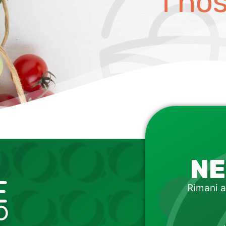
i no
NE
Rimani a