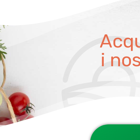
Acqu
i no