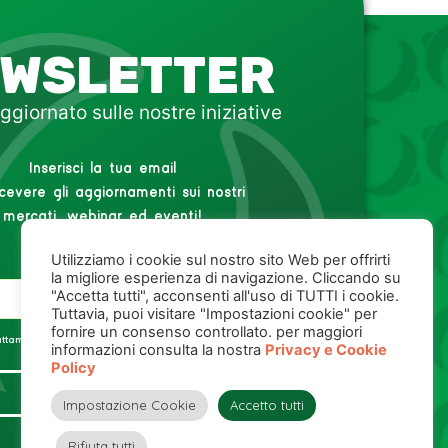
WSLETTER
ggiornato sulle nostre iniziative
Inserisci la tua email
icevere gli aggiornamenti sui nostri
mercati, webinar ed eventi!
Utilizziamo i cookie sul nostro sito Web per offrirti
la migliore esperienza di navigazione. Cliccando su
"Accetta tutti", acconsenti all'uso di TUTTI i cookie.
Tuttavia, puoi visitare "Impostazioni cookie" per
fornire un consenso controllato. per maggiori
rattamento dei miei dati personali,
Privacy Policy
.
informazioni consulta la nostra
Privacy e Cookie
Policy
ISCRIVITI
Impostazione Cookie
Accetto tutti
Rifiuta tutti