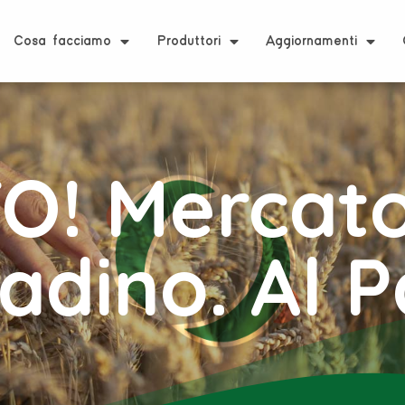
Cosa facciamo
Produttori
Aggiornamenti
O! Mercato
adino. Al P