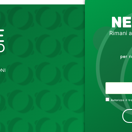
NE
Rimani a
per r
Autorizzo il t