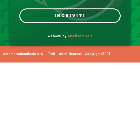
ISCRIVITI
website by
pixelcreative.it
oltremercatosalento.org – Tutti i diritti riservati. Copyrights2021