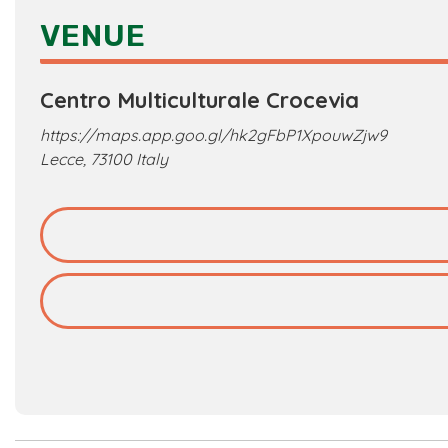
VENUE
Centro Multiculturale Crocevia
https://maps.app.goo.gl/hk2gFbP1XpouwZjw9
Lecce
,
73100
Italy