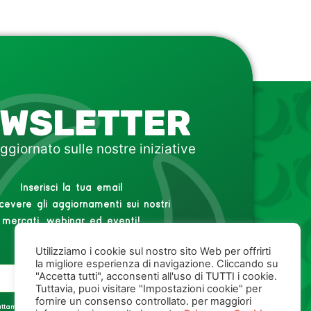
WSLETTER
ggiornato sulle nostre iniziative
Inserisci la tua email
icevere gli aggiornamenti sui nostri
mercati, webinar ed eventi!
Utilizziamo i cookie sul nostro sito Web per offrirti
la migliore esperienza di navigazione. Cliccando su
"Accetta tutti", acconsenti all'uso di TUTTI i cookie.
Tuttavia, puoi visitare "Impostazioni cookie" per
fornire un consenso controllato. per maggiori
rattamento dei miei dati personali,
Privacy Policy
.