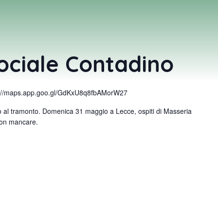
ociale Contadino
s://maps.app.goo.gl/GdKxU8q8fbAMorW27
o al tramonto. Domenica 31 maggio a Lecce, ospiti di Masseria
 Non mancare.