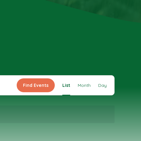
Event
Find Events
List
Month
Day
Views
Navigation