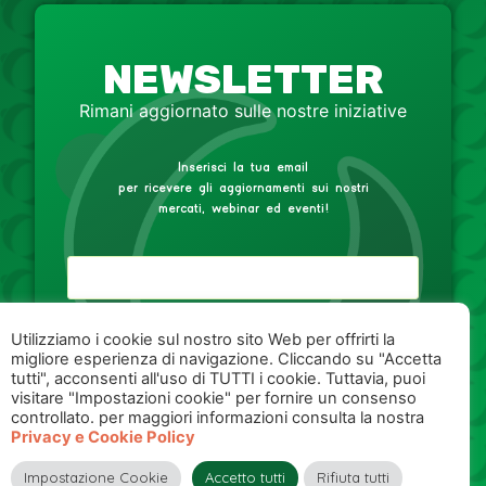
NEWSLETTER
Rimani aggiornato sulle nostre iniziative
Inserisci la tua email
per ricevere gli aggiornamenti sui nostri
mercati, webinar ed eventi!
Autorizzo il trattamento dei miei dati personali,
Privacy
Utilizziamo i cookie sul nostro sito Web per offrirti la
Policy
.
migliore esperienza di navigazione. Cliccando su "Accetta
tutti", acconsenti all'uso di TUTTI i cookie. Tuttavia, puoi
visitare "Impostazioni cookie" per fornire un consenso
ISCRIVITI
controllato. per maggiori informazioni consulta la nostra
Privacy e Cookie Policy
Impostazione Cookie
Accetto tutti
Rifiuta tutti
website by
pixelcreative.it