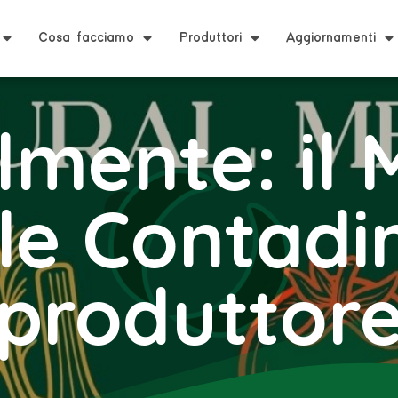
Cosa facciamo
Produttori
Aggiornamenti
lmente: il 
le Contadi
produttor