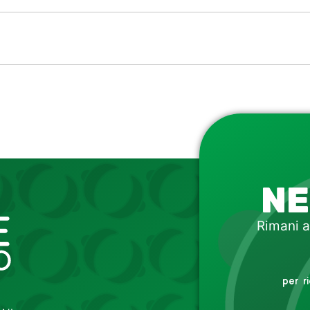
NE
Rimani a
per r